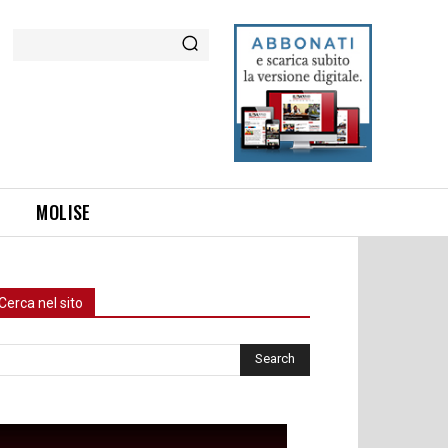
Cerca
MOLISE
Cerca nel sito
rca