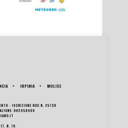
NCIA
IRPINIA
MOLISE
VENTO - ISCRIZIONE ROC N. 25730
EDAZIONE: 082450469
IANO.IT
7, N. 70.