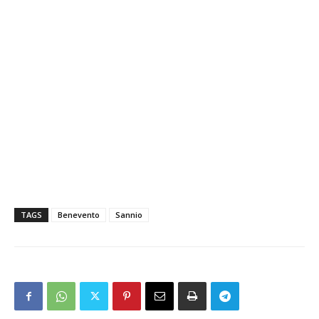
TAGS
Benevento
Sannio