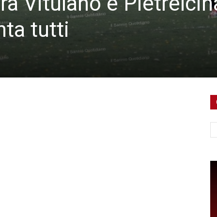
a Vitulano e Pietrelcin
ta tutti
Ce