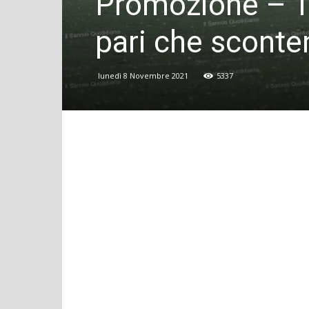
Promozione – Tr
pari che sconten
lunedì 8 Novembre 2021
5337