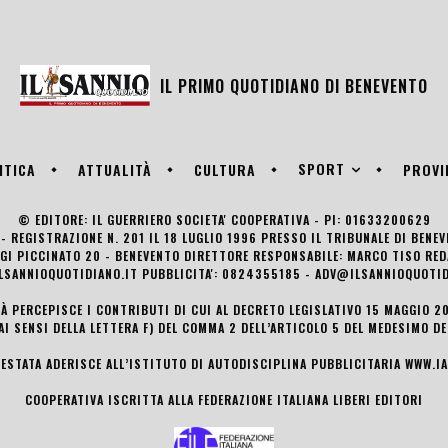
IL PRIMO QUOTIDIANO DI
BENEVENTO
SPORT
ITICA
ATTUALITÀ
CULTURA
PROVI
© EDITORE: IL GUERRIERO SOCIETA' COOPERATIVA - PI: 01633200629
- REGISTRAZIONE N. 201 IL 18 LUGLIO 1996 PRESSO IL TRIBUNALE DI BENE
UIGI PICCINATO 20 - BENEVENTO DIRETTORE RESPONSABILE: MARCO TISO R
LSANNIOQUOTIDIANO.IT PUBBLICITA': 0824355185 - ADV@ILSANNIOQUOTID
TÀ PERCEPISCE I CONTRIBUTI DI CUI AL DECRETO LEGISLATIVO 15 MAGGIO 201
AI SENSI DELLA LETTERA F) DEL COMMA 2 DELL’ARTICOLO 5 DEL MEDESIMO D
TESTATA ADERISCE ALL’ISTITUTO DI AUTODISCIPLINA PUBBLICITARIA
WWW.IA
COOPERATIVA ISCRITTA ALLA FEDERAZIONE ITALIANA LIBERI EDITORI