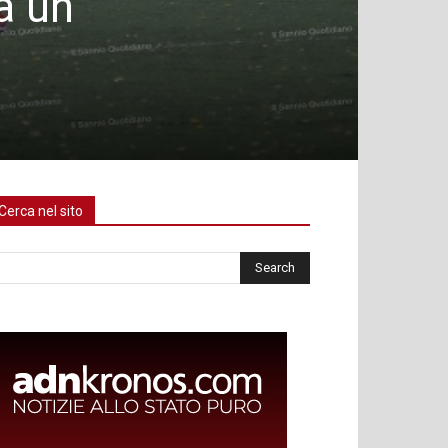
a un
Cerca nel sito
rca