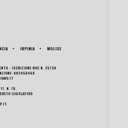
NCIA
IRPINIA
MOLISE
VENTO - ISCRIZIONE ROC N. 25730
EDAZIONE: 082450469
IANO.IT
7, N. 70.
ECRETO LEGISLATIVO
P.IT