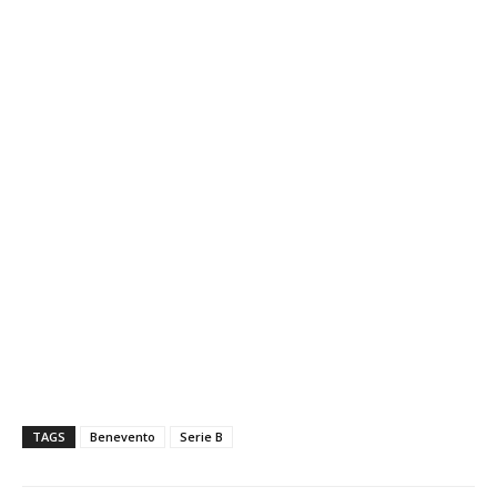
TAGS
Benevento
Serie B