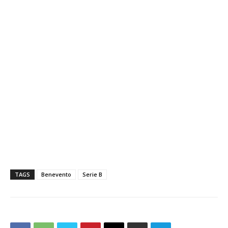
TAGS
Benevento
Serie B