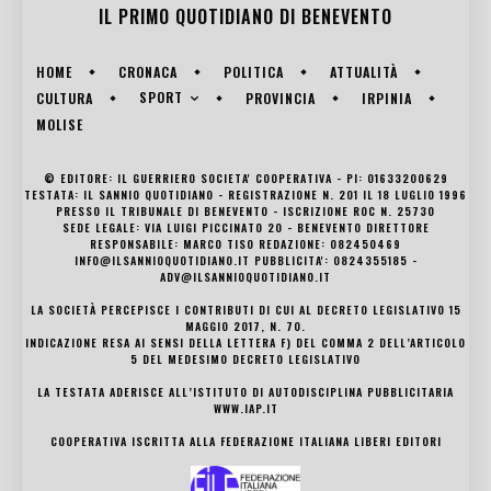
IL PRIMO QUOTIDIANO DI
BENEVENTO
HOME
CRONACA
POLITICA
ATTUALITÀ
SPORT
CULTURA
PROVINCIA
IRPINIA
MOLISE
© EDITORE: IL GUERRIERO SOCIETA' COOPERATIVA - PI: 01633200629
TESTATA: IL SANNIO QUOTIDIANO - REGISTRAZIONE N. 201 IL 18 LUGLIO 1996
PRESSO IL TRIBUNALE DI BENEVENTO - ISCRIZIONE ROC N. 25730
SEDE LEGALE: VIA LUIGI PICCINATO 20 - BENEVENTO DIRETTORE
RESPONSABILE: MARCO TISO REDAZIONE: 082450469
INFO@ILSANNIOQUOTIDIANO.IT PUBBLICITA': 0824355185 -
ADV@ILSANNIOQUOTIDIANO.IT
LA SOCIETÀ PERCEPISCE I CONTRIBUTI DI CUI AL DECRETO LEGISLATIVO 15
MAGGIO 2017, N. 70.
INDICAZIONE RESA AI SENSI DELLA LETTERA F) DEL COMMA 2 DELL’ARTICOLO
5 DEL MEDESIMO DECRETO LEGISLATIVO
LA TESTATA ADERISCE ALL’ISTITUTO DI AUTODISCIPLINA PUBBLICITARIA
WWW.IAP.IT
COOPERATIVA ISCRITTA ALLA FEDERAZIONE ITALIANA LIBERI EDITORI