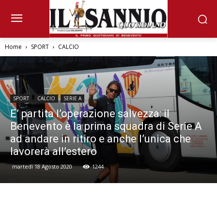
Home
SPORT
CALCIO
SPORT
CALCIO
SERIE A
E’ partita l’operazione salvezza: il
Benevento è la prima squadra di Serie A
ad andare in ritiro e anche l’unica che
lavorerà all’estero
martedì 18 Agosto 2020
1244