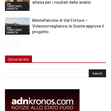
attesa per i risultati delle analisi
DAL
TERRITORIO
SANNITA
Montefalcone di Val Fortore –
Videosorveglianza, la Giunta approva il
DAL
TERRITORIO
progetto
SANNITA
Cerca nel sito
Cerca