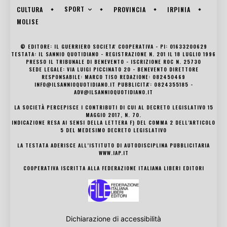
SPORT
CULTURA
PROVINCIA
IRPINIA
MOLISE
© EDITORE: IL GUERRIERO SOCIETA' COOPERATIVA - PI: 01633200629
TESTATA: IL SANNIO QUOTIDIANO - REGISTRAZIONE N. 201 IL 18 LUGLIO 1996
PRESSO IL TRIBUNALE DI BENEVENTO - ISCRIZIONE ROC N. 25730
SEDE LEGALE: VIA LUIGI PICCINATO 20 - BENEVENTO DIRETTORE
RESPONSABILE: MARCO TISO REDAZIONE: 082450469
INFO@ILSANNIOQUOTIDIANO.IT PUBBLICITA': 0824355185 -
ADV@ILSANNIOQUOTIDIANO.IT
LA SOCIETÀ PERCEPISCE I CONTRIBUTI DI CUI AL DECRETO LEGISLATIVO 15
MAGGIO 2017, N. 70.
INDICAZIONE RESA AI SENSI DELLA LETTERA F) DEL COMMA 2 DELL’ARTICOLO
5 DEL MEDESIMO DECRETO LEGISLATIVO
LA TESTATA ADERISCE ALL’ISTITUTO DI AUTODISCIPLINA PUBBLICITARIA
WWW.IAP.IT
COOPERATIVA ISCRITTA ALLA FEDERAZIONE ITALIANA LIBERI EDITORI
Dichiarazione di accessibilità