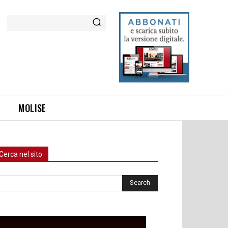
Cerca
MOLISE
Cerca nel sito
rca