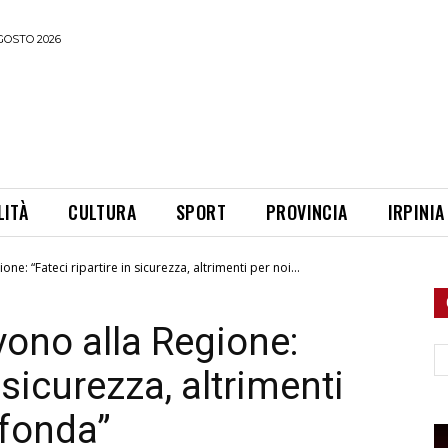
GOSTO 2026
LITÀ
CULTURA
SPORT
PROVINCIA
IRPINIA
ne: “Fateci ripartire in sicurezza, altrimenti per noi...
vono alla Regione:
Ce
n sicurezza, altrimenti
 fonda”