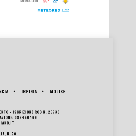
NCIA
IRPINIA
MOLISE
VENTO - ISCRIZIONE ROC N. 25730
EDAZIONE: 082450469
IANO.IT
7, N. 70.