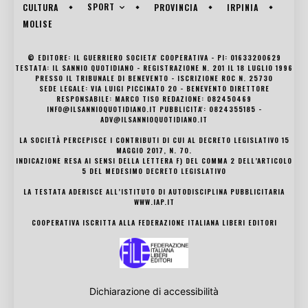
SPORT
CULTURA
PROVINCIA
IRPINIA
MOLISE
© EDITORE: IL GUERRIERO SOCIETA' COOPERATIVA - PI: 01633200629
TESTATA: IL SANNIO QUOTIDIANO - REGISTRAZIONE N. 201 IL 18 LUGLIO 1996
PRESSO IL TRIBUNALE DI BENEVENTO - ISCRIZIONE ROC N. 25730
SEDE LEGALE: VIA LUIGI PICCINATO 20 - BENEVENTO DIRETTORE
RESPONSABILE: MARCO TISO REDAZIONE: 082450469
INFO@ILSANNIOQUOTIDIANO.IT PUBBLICITA': 0824355185 -
ADV@ILSANNIOQUOTIDIANO.IT
LA SOCIETÀ PERCEPISCE I CONTRIBUTI DI CUI AL DECRETO LEGISLATIVO 15
MAGGIO 2017, N. 70.
INDICAZIONE RESA AI SENSI DELLA LETTERA F) DEL COMMA 2 DELL’ARTICOLO
5 DEL MEDESIMO DECRETO LEGISLATIVO
LA TESTATA ADERISCE ALL’ISTITUTO DI AUTODISCIPLINA PUBBLICITARIA
WWW.IAP.IT
COOPERATIVA ISCRITTA ALLA FEDERAZIONE ITALIANA LIBERI EDITORI
Dichiarazione di accessibilità