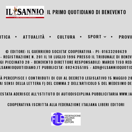
IL PRIMO QUOTIDIANO DI
BENEVENTO
SPORT
ITICA
ATTUALITÀ
CULTURA
PROVI
© EDITORE: IL GUERRIERO SOCIETA' COOPERATIVA - PI: 01633200629
- REGISTRAZIONE N. 201 IL 18 LUGLIO 1996 PRESSO IL TRIBUNALE DI BENE
UIGI PICCINATO 20 - BENEVENTO DIRETTORE RESPONSABILE: MARCO TISO R
LSANNIOQUOTIDIANO.IT PUBBLICITA': 0824355185 - ADV@ILSANNIOQUOTID
TÀ PERCEPISCE I CONTRIBUTI DI CUI AL DECRETO LEGISLATIVO 15 MAGGIO 201
AI SENSI DELLA LETTERA F) DEL COMMA 2 DELL’ARTICOLO 5 DEL MEDESIMO D
TESTATA ADERISCE ALL’ISTITUTO DI AUTODISCIPLINA PUBBLICITARIA
WWW.IA
COOPERATIVA ISCRITTA ALLA FEDERAZIONE ITALIANA LIBERI EDITORI