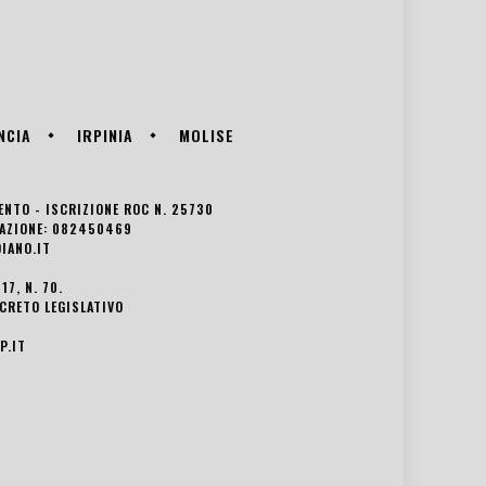
NCIA
IRPINIA
MOLISE
VENTO - ISCRIZIONE ROC N. 25730
EDAZIONE: 082450469
IANO.IT
7, N. 70.
ECRETO LEGISLATIVO
P.IT