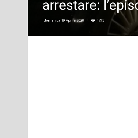
arrestare: l’epis
domenica 19 Aprile 2020
4795