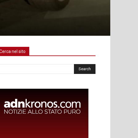
Cerca nel sito
rca