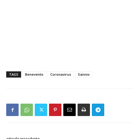
TAGS
Benevento
Coronavirus
Sannio
articolo precedente