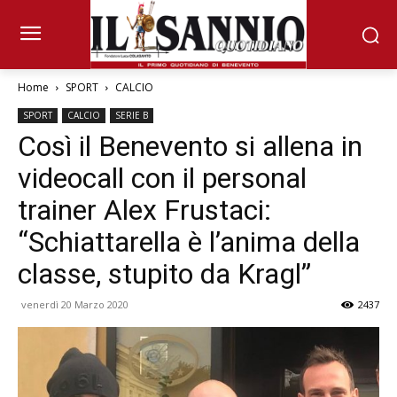
Home
SPORT
CALCIO
SPORT
CALCIO
SERIE B
Così il Benevento si allena in
videocall con il personal
trainer Alex Frustaci:
“Schiattarella è l’anima della
classe, stupito da Kragl”
venerdì 20 Marzo 2020
2437