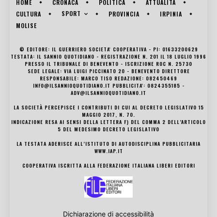
HOME
CRONACA
POLITICA
ATTUALITÀ
SPORT
CULTURA
PROVINCIA
IRPINIA
MOLISE
© EDITORE: IL GUERRIERO SOCIETA' COOPERATIVA - PI: 01633200629
TESTATA: IL SANNIO QUOTIDIANO - REGISTRAZIONE N. 201 IL 18 LUGLIO 1996
PRESSO IL TRIBUNALE DI BENEVENTO - ISCRIZIONE ROC N. 25730
SEDE LEGALE: VIA LUIGI PICCINATO 20 - BENEVENTO DIRETTORE
RESPONSABILE: MARCO TISO REDAZIONE: 082450469
INFO@ILSANNIOQUOTIDIANO.IT PUBBLICITA': 0824355185 -
ADV@ILSANNIOQUOTIDIANO.IT
LA SOCIETÀ PERCEPISCE I CONTRIBUTI DI CUI AL DECRETO LEGISLATIVO 15
MAGGIO 2017, N. 70.
INDICAZIONE RESA AI SENSI DELLA LETTERA F) DEL COMMA 2 DELL’ARTICOLO
5 DEL MEDESIMO DECRETO LEGISLATIVO
LA TESTATA ADERISCE ALL’ISTITUTO DI AUTODISCIPLINA PUBBLICITARIA
WWW.IAP.IT
COOPERATIVA ISCRITTA ALLA FEDERAZIONE ITALIANA LIBERI EDITORI
Dichiarazione di accessibilità