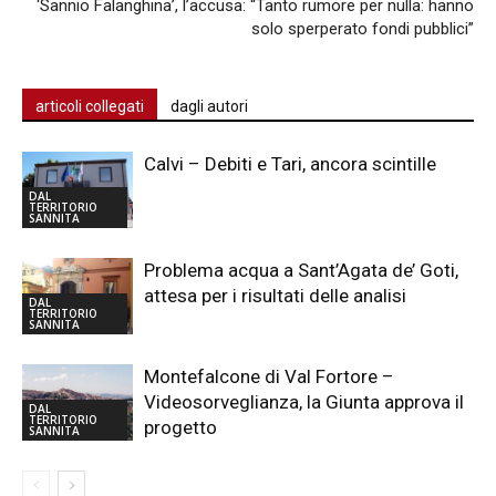
‘Sannio Falanghina’, l’accusa: “Tanto rumore per nulla: hanno
solo sperperato fondi pubblici”
articoli collegati
dagli autori
Calvi – Debiti e Tari, ancora scintille
DAL
TERRITORIO
SANNITA
Problema acqua a Sant’Agata de’ Goti,
attesa per i risultati delle analisi
DAL
TERRITORIO
SANNITA
Montefalcone di Val Fortore –
Videosorveglianza, la Giunta approva il
DAL
TERRITORIO
progetto
SANNITA