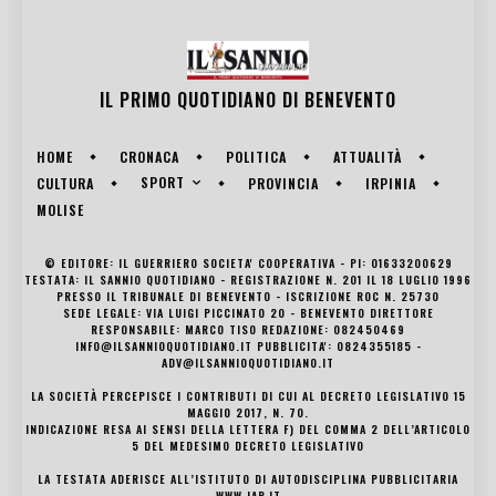
IL PRIMO QUOTIDIANO DI
BENEVENTO
HOME
CRONACA
POLITICA
ATTUALITÀ
SPORT
CULTURA
PROVINCIA
IRPINIA
MOLISE
© EDITORE: IL GUERRIERO SOCIETA' COOPERATIVA - PI: 01633200629
TESTATA: IL SANNIO QUOTIDIANO - REGISTRAZIONE N. 201 IL 18 LUGLIO 1996
PRESSO IL TRIBUNALE DI BENEVENTO - ISCRIZIONE ROC N. 25730
SEDE LEGALE: VIA LUIGI PICCINATO 20 - BENEVENTO DIRETTORE
RESPONSABILE: MARCO TISO REDAZIONE: 082450469
INFO@ILSANNIOQUOTIDIANO.IT PUBBLICITA': 0824355185 -
ADV@ILSANNIOQUOTIDIANO.IT
LA SOCIETÀ PERCEPISCE I CONTRIBUTI DI CUI AL DECRETO LEGISLATIVO 15
MAGGIO 2017, N. 70.
INDICAZIONE RESA AI SENSI DELLA LETTERA F) DEL COMMA 2 DELL’ARTICOLO
5 DEL MEDESIMO DECRETO LEGISLATIVO
LA TESTATA ADERISCE ALL’ISTITUTO DI AUTODISCIPLINA PUBBLICITARIA
WWW.IAP.IT