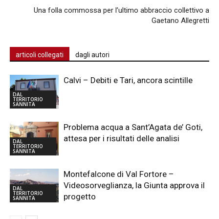
Una folla commossa per l’ultimo abbraccio collettivo a
Gaetano Allegretti
articoli collegati
dagli autori
Calvi – Debiti e Tari, ancora scintille
DAL
TERRITORIO
SANNITA
Problema acqua a Sant’Agata de’ Goti,
attesa per i risultati delle analisi
DAL
TERRITORIO
SANNITA
Montefalcone di Val Fortore –
Videosorveglianza, la Giunta approva il
DAL
TERRITORIO
progetto
SANNITA