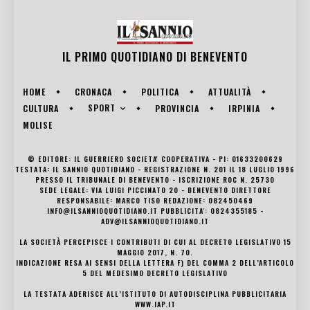
IL PRIMO QUOTIDIANO DI
BENEVENTO
HOME
CRONACA
POLITICA
ATTUALITÀ
SPORT
CULTURA
PROVINCIA
IRPINIA
MOLISE
© EDITORE: IL GUERRIERO SOCIETA' COOPERATIVA - PI: 01633200629
TESTATA: IL SANNIO QUOTIDIANO - REGISTRAZIONE N. 201 IL 18 LUGLIO 1996
PRESSO IL TRIBUNALE DI BENEVENTO - ISCRIZIONE ROC N. 25730
SEDE LEGALE: VIA LUIGI PICCINATO 20 - BENEVENTO DIRETTORE
RESPONSABILE: MARCO TISO REDAZIONE: 082450469
INFO@ILSANNIOQUOTIDIANO.IT PUBBLICITA': 0824355185 -
ADV@ILSANNIOQUOTIDIANO.IT
LA SOCIETÀ PERCEPISCE I CONTRIBUTI DI CUI AL DECRETO LEGISLATIVO 15
MAGGIO 2017, N. 70.
INDICAZIONE RESA AI SENSI DELLA LETTERA F) DEL COMMA 2 DELL’ARTICOLO
5 DEL MEDESIMO DECRETO LEGISLATIVO
LA TESTATA ADERISCE ALL’ISTITUTO DI AUTODISCIPLINA PUBBLICITARIA
WWW.IAP.IT