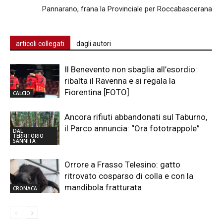
Pannarano, frana la Provinciale per Roccabascerana
articoli collegati
dagli autori
Il Benevento non sbaglia all’esordio:
ribalta il Ravenna e si regala la
Fiorentina [FOTO]
CALCIO
Ancora rifiuti abbandonati sul Taburno,
il Parco annuncia: “Ora fototrappole”
DAL
TERRITORIO
SANNITA
Orrore a Frasso Telesino: gatto
ritrovato cosparso di colla e con la
mandibola fratturata
CRONACA