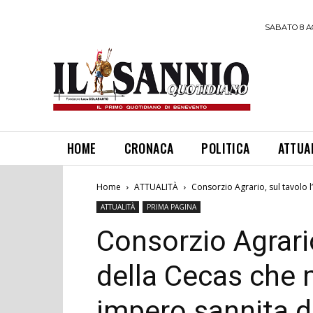
SABATO 8 A
HOME
CRONACA
POLITICA
ATTUA
Home
ATTUALITÀ
Consorzio Agrario, sul tavolo l
ATTUALITÀ
PRIMA PAGINA
Consorzio Agrario
della Cecas che 
impero sannita d