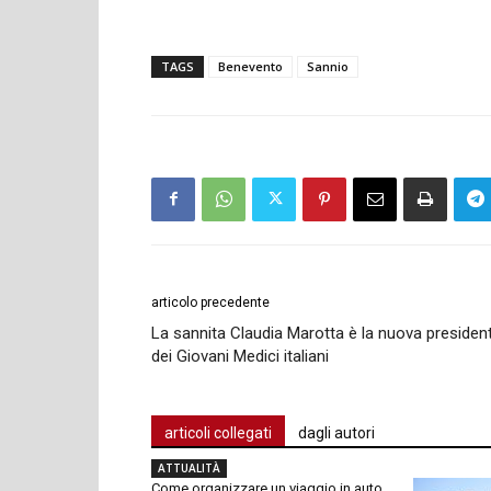
TAGS
Benevento
Sannio
articolo precedente
La sannita Claudia Marotta è la nuova presiden
dei Giovani Medici italiani
articoli collegati
dagli autori
ATTUALITÀ
Come organizzare un viaggio in auto