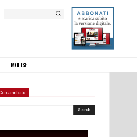
Cerca
MOLISE
Cerca nel sito
rca