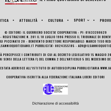
SPORT
ITICA
ATTUALITÀ
CULTURA
PROVI
© EDITORE: IL GUERRIERO SOCIETA' COOPERATIVA - PI: 01633200629
- REGISTRAZIONE N. 201 IL 18 LUGLIO 1996 PRESSO IL TRIBUNALE DI BENE
UIGI PICCINATO 20 - BENEVENTO DIRETTORE RESPONSABILE: MARCO TISO R
LSANNIOQUOTIDIANO.IT PUBBLICITA': 0824355185 - ADV@ILSANNIOQUOTID
TÀ PERCEPISCE I CONTRIBUTI DI CUI AL DECRETO LEGISLATIVO 15 MAGGIO 201
AI SENSI DELLA LETTERA F) DEL COMMA 2 DELL’ARTICOLO 5 DEL MEDESIMO D
TESTATA ADERISCE ALL’ISTITUTO DI AUTODISCIPLINA PUBBLICITARIA
WWW.IA
COOPERATIVA ISCRITTA ALLA FEDERAZIONE ITALIANA LIBERI EDITORI
Dichiarazione di accessibilità