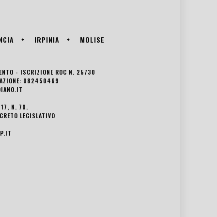
NCIA
IRPINIA
MOLISE
VENTO - ISCRIZIONE ROC N. 25730
EDAZIONE: 082450469
IANO.IT
7, N. 70.
ECRETO LEGISLATIVO
P.IT