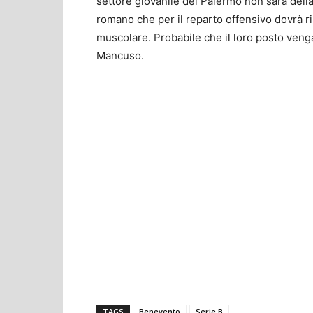
settore giovanile del Palermo non sarà della 
romano che per il reparto offensivo dovrà r
muscolare. Probabile che il loro posto veng
Mancuso.
TAGS
Benevento
Serie B