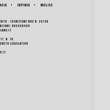
NCIA
IRPINIA
MOLISE
VENTO - ISCRIZIONE ROC N. 25730
EDAZIONE: 082450469
IANO.IT
7, N. 70.
ECRETO LEGISLATIVO
P.IT