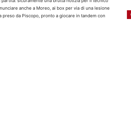
partita: sicuramente una brutta notizia per il tecnico
inunciare anche a Moreo, ai box per via di una lesione
a preso da Piscopo, pronto a giocare in tandem con