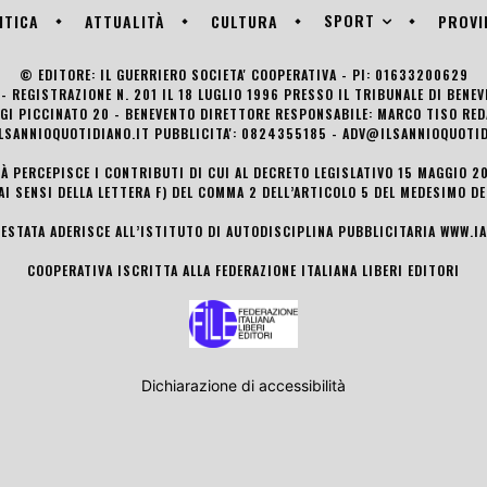
SPORT
ITICA
ATTUALITÀ
CULTURA
PROVI
© EDITORE: IL GUERRIERO SOCIETA' COOPERATIVA - PI: 01633200629
- REGISTRAZIONE N. 201 IL 18 LUGLIO 1996 PRESSO IL TRIBUNALE DI BENE
UIGI PICCINATO 20 - BENEVENTO DIRETTORE RESPONSABILE: MARCO TISO R
LSANNIOQUOTIDIANO.IT PUBBLICITA': 0824355185 - ADV@ILSANNIOQUOTID
TÀ PERCEPISCE I CONTRIBUTI DI CUI AL DECRETO LEGISLATIVO 15 MAGGIO 201
AI SENSI DELLA LETTERA F) DEL COMMA 2 DELL’ARTICOLO 5 DEL MEDESIMO D
TESTATA ADERISCE ALL’ISTITUTO DI AUTODISCIPLINA PUBBLICITARIA
WWW.IA
COOPERATIVA ISCRITTA ALLA FEDERAZIONE ITALIANA LIBERI EDITORI
Dichiarazione di accessibilità