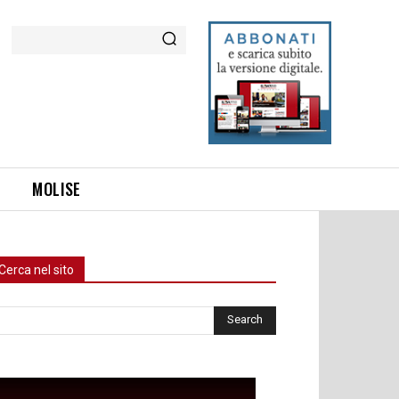
Cerca
MOLISE
Cerca nel sito
rca