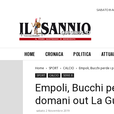
SABATO 8 A
HOME
CRONACA
POLITICA
ATTUA
Home
SPORT
CALCIO
Empoli, Bucchi perde i 
SPORT
CALCIO
SERIE B
Empoli, Bucchi pe
domani out La G
sabato 2 Novembre 2019