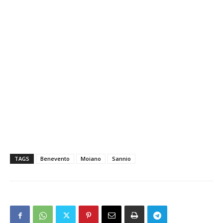
TAGS
Benevento
Moiano
Sannio