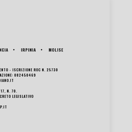
NCIA
IRPINIA
MOLISE
VENTO - ISCRIZIONE ROC N. 25730
EDAZIONE: 082450469
IANO.IT
7, N. 70.
ECRETO LEGISLATIVO
P.IT