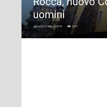
Rocca, nuovo Con
uomini
giovedì 21 Marzo 2019
1411