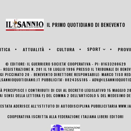
IL PRIMO QUOTIDIANO DI
BENEVENTO
SPORT
ITICA
ATTUALITÀ
CULTURA
PROVI
© EDITORE: IL GUERRIERO SOCIETA' COOPERATIVA - PI: 01633200629
- REGISTRAZIONE N. 201 IL 18 LUGLIO 1996 PRESSO IL TRIBUNALE DI BENE
UIGI PICCINATO 20 - BENEVENTO DIRETTORE RESPONSABILE: MARCO TISO R
LSANNIOQUOTIDIANO.IT PUBBLICITA': 0824355185 - ADV@ILSANNIOQUOTID
TÀ PERCEPISCE I CONTRIBUTI DI CUI AL DECRETO LEGISLATIVO 15 MAGGIO 201
AI SENSI DELLA LETTERA F) DEL COMMA 2 DELL’ARTICOLO 5 DEL MEDESIMO D
TESTATA ADERISCE ALL’ISTITUTO DI AUTODISCIPLINA PUBBLICITARIA
WWW.IA
COOPERATIVA ISCRITTA ALLA FEDERAZIONE ITALIANA LIBERI EDITORI