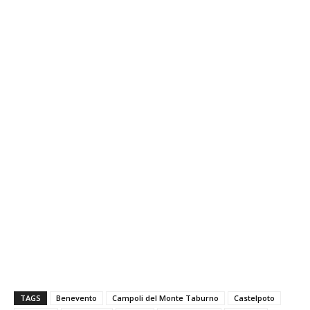
TAGS
Benevento
Campoli del Monte Taburno
Castelpoto