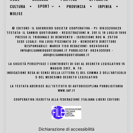
SPORT
CULTURA
PROVINCIA
IRPINIA
MOLISE
© EDITORE: IL GUERRIERO SOCIETA' COOPERATIVA - PI: 01633200629
TESTATA: IL SANNIO QUOTIDIANO - REGISTRAZIONE N. 201 IL 18 LUGLIO 1996
PRESSO IL TRIBUNALE DI BENEVENTO - ISCRIZIONE ROC N. 25730
SEDE LEGALE: VIA LUIGI PICCINATO 20 - BENEVENTO DIRETTORE
RESPONSABILE: MARCO TISO REDAZIONE: 082450469
INFO@ILSANNIOQUOTIDIANO.IT PUBBLICITA': 0824355185 -
ADV@ILSANNIOQUOTIDIANO.IT
LA SOCIETÀ PERCEPISCE I CONTRIBUTI DI CUI AL DECRETO LEGISLATIVO 15
MAGGIO 2017, N. 70.
INDICAZIONE RESA AI SENSI DELLA LETTERA F) DEL COMMA 2 DELL’ARTICOLO
5 DEL MEDESIMO DECRETO LEGISLATIVO
LA TESTATA ADERISCE ALL’ISTITUTO DI AUTODISCIPLINA PUBBLICITARIA
WWW.IAP.IT
COOPERATIVA ISCRITTA ALLA FEDERAZIONE ITALIANA LIBERI EDITORI
Dichiarazione di accessibilità