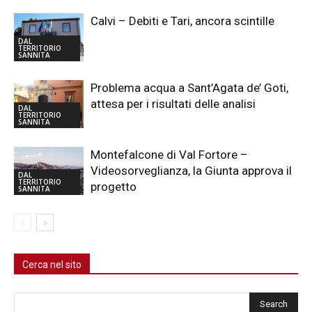
Calvi – Debiti e Tari, ancora scintille
DAL
TERRITORIO
SANNITA
Problema acqua a Sant’Agata de’ Goti,
attesa per i risultati delle analisi
DAL
TERRITORIO
SANNITA
Montefalcone di Val Fortore –
Videosorveglianza, la Giunta approva il
DAL
TERRITORIO
progetto
SANNITA
Cerca nel sito
Cerca