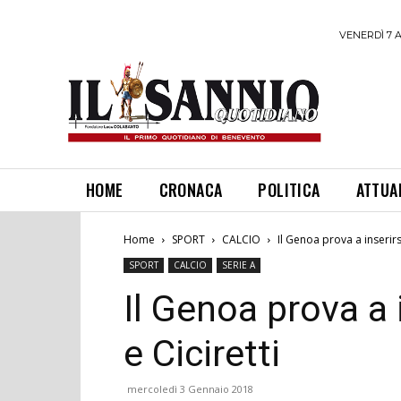
VENERDÌ 7 
HOME
CRONACA
POLITICA
ATTUA
Home
SPORT
CALCIO
Il Genoa prova a inserirsi
SPORT
CALCIO
SERIE A
Il Genoa prova a i
e Ciciretti
mercoledì 3 Gennaio 2018