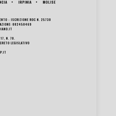
NCIA
IRPINIA
MOLISE
VENTO - ISCRIZIONE ROC N. 25730
EDAZIONE: 082450469
IANO.IT
7, N. 70.
ECRETO LEGISLATIVO
P.IT