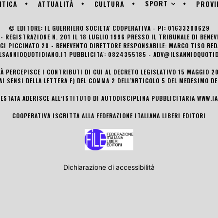
SPORT
ITICA
ATTUALITÀ
CULTURA
PROVI
© EDITORE: IL GUERRIERO SOCIETA' COOPERATIVA - PI: 01633200629
- REGISTRAZIONE N. 201 IL 18 LUGLIO 1996 PRESSO IL TRIBUNALE DI BENE
UIGI PICCINATO 20 - BENEVENTO DIRETTORE RESPONSABILE: MARCO TISO R
LSANNIOQUOTIDIANO.IT PUBBLICITA': 0824355185 - ADV@ILSANNIOQUOTID
TÀ PERCEPISCE I CONTRIBUTI DI CUI AL DECRETO LEGISLATIVO 15 MAGGIO 201
AI SENSI DELLA LETTERA F) DEL COMMA 2 DELL’ARTICOLO 5 DEL MEDESIMO D
TESTATA ADERISCE ALL’ISTITUTO DI AUTODISCIPLINA PUBBLICITARIA
WWW.IA
COOPERATIVA ISCRITTA ALLA FEDERAZIONE ITALIANA LIBERI EDITORI
Dichiarazione di accessibilità