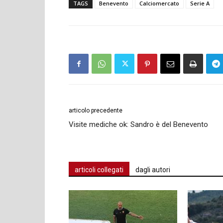
TAGS
Benevento
Calciomercato
Serie A
articolo precedente
Visite mediche ok: Sandro è del Benevento
articoli collegati
dagli autori