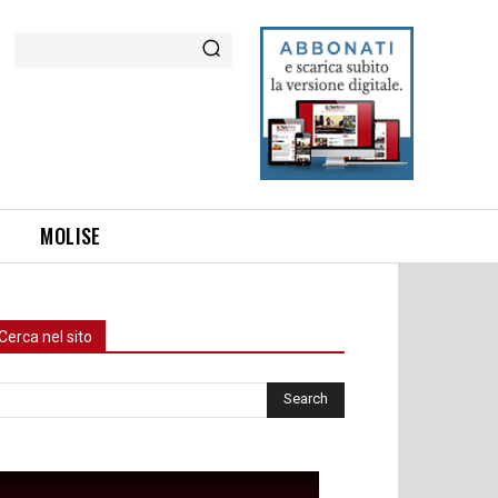
Cerca
MOLISE
Cerca nel sito
rca