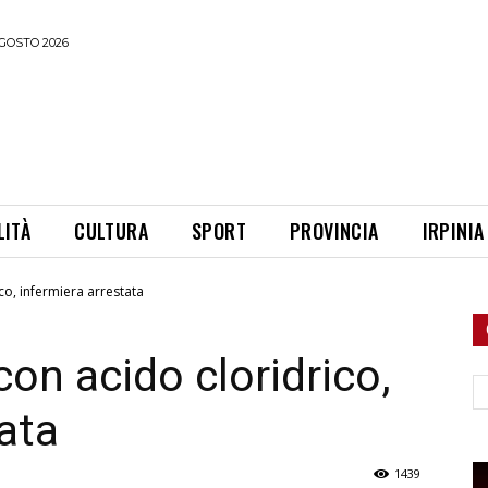
GOSTO 2026
LITÀ
CULTURA
SPORT
PROVINCIA
IRPINIA
co, infermiera arrestata
on acido cloridrico,
Ce
ata
1439