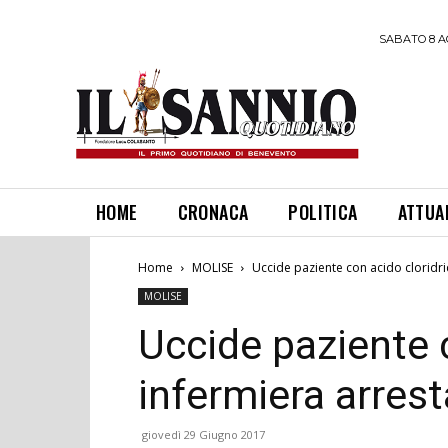
SABATO 8 A
HOME
CRONACA
POLITICA
ATTUA
Home
MOLISE
Uccide paziente con acido cloridri
MOLISE
Uccide paziente c
infermiera arrest
giovedì 29 Giugno 2017