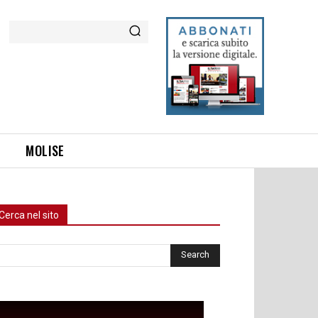
Cerca
MOLISE
Cerca nel sito
rca