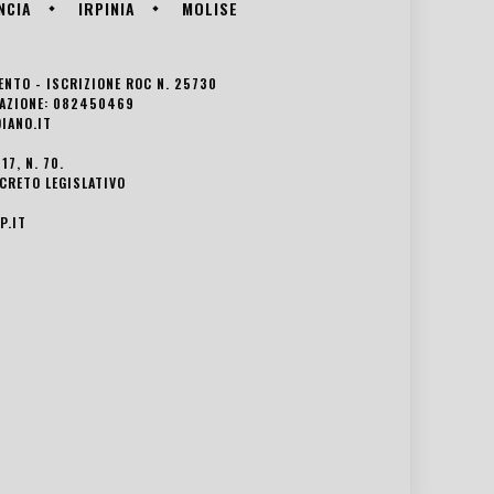
NCIA
IRPINIA
MOLISE
VENTO - ISCRIZIONE ROC N. 25730
EDAZIONE: 082450469
IANO.IT
7, N. 70.
ECRETO LEGISLATIVO
P.IT