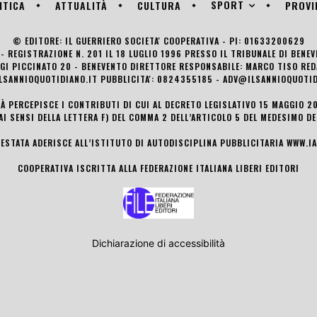
SPORT
ITICA
ATTUALITÀ
CULTURA
PROVI
© EDITORE: IL GUERRIERO SOCIETA' COOPERATIVA - PI: 01633200629
- REGISTRAZIONE N. 201 IL 18 LUGLIO 1996 PRESSO IL TRIBUNALE DI BENE
UIGI PICCINATO 20 - BENEVENTO DIRETTORE RESPONSABILE: MARCO TISO R
LSANNIOQUOTIDIANO.IT PUBBLICITA': 0824355185 - ADV@ILSANNIOQUOTID
TÀ PERCEPISCE I CONTRIBUTI DI CUI AL DECRETO LEGISLATIVO 15 MAGGIO 201
AI SENSI DELLA LETTERA F) DEL COMMA 2 DELL’ARTICOLO 5 DEL MEDESIMO D
TESTATA ADERISCE ALL’ISTITUTO DI AUTODISCIPLINA PUBBLICITARIA
WWW.IA
COOPERATIVA ISCRITTA ALLA FEDERAZIONE ITALIANA LIBERI EDITORI
Dichiarazione di accessibilità