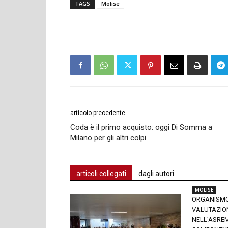
TAGS
Molise
articolo precedente
Coda è il primo acquisto: oggi Di Somma a
Milano per gli altri colpi
articoli collegati
dagli autori
MOLISE
ORGANISMO
VALUTAZIO
NELL’ASREM