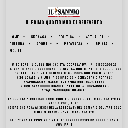
IL PRIMO QUOTIDIANO DI
BENEVENTO
HOME
CRONACA
POLITICA
ATTUALITÀ
SPORT
CULTURA
PROVINCIA
IRPINIA
MOLISE
© EDITORE: IL GUERRIERO SOCIETA' COOPERATIVA - PI: 01633200629
TESTATA: IL SANNIO QUOTIDIANO - REGISTRAZIONE N. 201 IL 18 LUGLIO 1996
PRESSO IL TRIBUNALE DI BENEVENTO - ISCRIZIONE ROC N. 25730
SEDE LEGALE: VIA LUIGI PICCINATO 20 - BENEVENTO DIRETTORE
RESPONSABILE: MARCO TISO REDAZIONE: 082450469
INFO@ILSANNIOQUOTIDIANO.IT PUBBLICITA': 0824355185 -
ADV@ILSANNIOQUOTIDIANO.IT
LA SOCIETÀ PERCEPISCE I CONTRIBUTI DI CUI AL DECRETO LEGISLATIVO 15
MAGGIO 2017, N. 70.
INDICAZIONE RESA AI SENSI DELLA LETTERA F) DEL COMMA 2 DELL’ARTICOLO
5 DEL MEDESIMO DECRETO LEGISLATIVO
LA TESTATA ADERISCE ALL’ISTITUTO DI AUTODISCIPLINA PUBBLICITARIA
WWW.IAP.IT