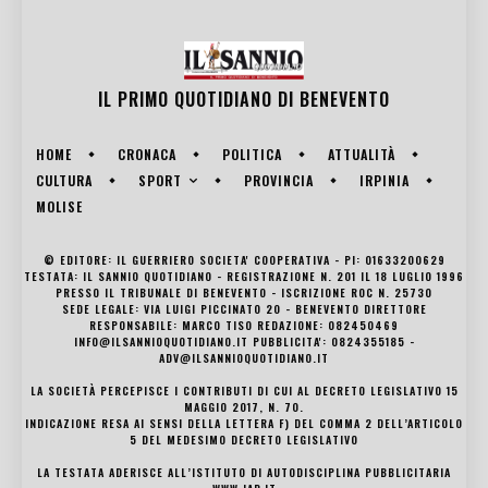
IL PRIMO QUOTIDIANO DI
BENEVENTO
HOME
CRONACA
POLITICA
ATTUALITÀ
SPORT
CULTURA
PROVINCIA
IRPINIA
MOLISE
© EDITORE: IL GUERRIERO SOCIETA' COOPERATIVA - PI: 01633200629
TESTATA: IL SANNIO QUOTIDIANO - REGISTRAZIONE N. 201 IL 18 LUGLIO 1996
PRESSO IL TRIBUNALE DI BENEVENTO - ISCRIZIONE ROC N. 25730
SEDE LEGALE: VIA LUIGI PICCINATO 20 - BENEVENTO DIRETTORE
RESPONSABILE: MARCO TISO REDAZIONE: 082450469
INFO@ILSANNIOQUOTIDIANO.IT PUBBLICITA': 0824355185 -
ADV@ILSANNIOQUOTIDIANO.IT
LA SOCIETÀ PERCEPISCE I CONTRIBUTI DI CUI AL DECRETO LEGISLATIVO 15
MAGGIO 2017, N. 70.
INDICAZIONE RESA AI SENSI DELLA LETTERA F) DEL COMMA 2 DELL’ARTICOLO
5 DEL MEDESIMO DECRETO LEGISLATIVO
LA TESTATA ADERISCE ALL’ISTITUTO DI AUTODISCIPLINA PUBBLICITARIA