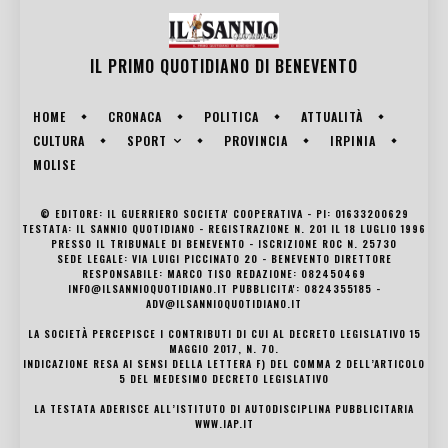
IL PRIMO QUOTIDIANO DI
BENEVENTO
HOME
CRONACA
POLITICA
ATTUALITÀ
SPORT
CULTURA
PROVINCIA
IRPINIA
MOLISE
© EDITORE: IL GUERRIERO SOCIETA' COOPERATIVA - PI: 01633200629
TESTATA: IL SANNIO QUOTIDIANO - REGISTRAZIONE N. 201 IL 18 LUGLIO 1996
PRESSO IL TRIBUNALE DI BENEVENTO - ISCRIZIONE ROC N. 25730
SEDE LEGALE: VIA LUIGI PICCINATO 20 - BENEVENTO DIRETTORE
RESPONSABILE: MARCO TISO REDAZIONE: 082450469
INFO@ILSANNIOQUOTIDIANO.IT PUBBLICITA': 0824355185 -
ADV@ILSANNIOQUOTIDIANO.IT
LA SOCIETÀ PERCEPISCE I CONTRIBUTI DI CUI AL DECRETO LEGISLATIVO 15
MAGGIO 2017, N. 70.
INDICAZIONE RESA AI SENSI DELLA LETTERA F) DEL COMMA 2 DELL’ARTICOLO
5 DEL MEDESIMO DECRETO LEGISLATIVO
LA TESTATA ADERISCE ALL’ISTITUTO DI AUTODISCIPLINA PUBBLICITARIA
WWW.IAP.IT