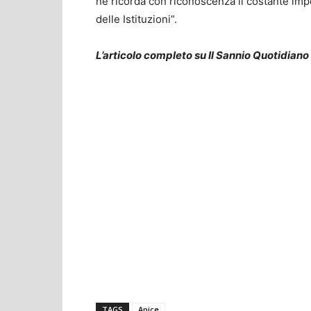
ne ricorda con riconoscenza il costante impeg
delle Istituzioni”.
L’articolo completo su Il Sannio Quotidiano
TAGS
Apice