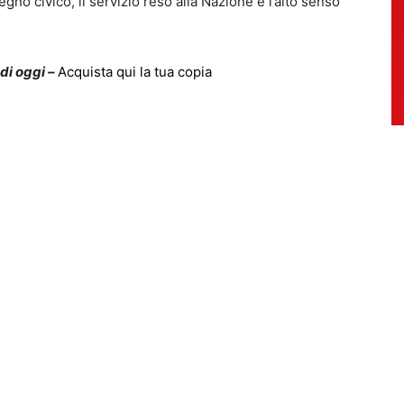
no civico, il servizio reso alla Nazione e l’alto senso
 di oggi –
Acquista qui la tua copia