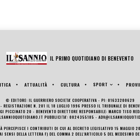
IL PRIMO QUOTIDIANO DI
BENEVENTO
SPORT
ITICA
ATTUALITÀ
CULTURA
PROVI
© EDITORE: IL GUERRIERO SOCIETA' COOPERATIVA - PI: 01633200629
- REGISTRAZIONE N. 201 IL 18 LUGLIO 1996 PRESSO IL TRIBUNALE DI BENE
UIGI PICCINATO 20 - BENEVENTO DIRETTORE RESPONSABILE: MARCO TISO R
LSANNIOQUOTIDIANO.IT PUBBLICITA': 0824355185 - ADV@ILSANNIOQUOTID
TÀ PERCEPISCE I CONTRIBUTI DI CUI AL DECRETO LEGISLATIVO 15 MAGGIO 201
AI SENSI DELLA LETTERA F) DEL COMMA 2 DELL’ARTICOLO 5 DEL MEDESIMO D