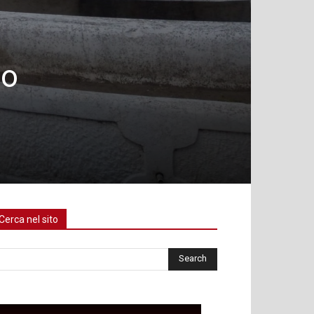
to
Cerca nel sito
rca