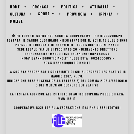
HOME
CRONACA
POLITICA
ATTUALITÀ
SPORT
CULTURA
PROVINCIA
IRPINIA
MOLISE
© EDITORE: IL GUERRIERO SOCIETA' COOPERATIVA - PI: 01633200629
TESTATA: IL SANNIO QUOTIDIANO - REGISTRAZIONE N. 201 IL 18 LUGLIO 1996
PRESSO IL TRIBUNALE DI BENEVENTO - ISCRIZIONE ROC N. 25730
SEDE LEGALE: VIA LUIGI PICCINATO 20 - BENEVENTO DIRETTORE
RESPONSABILE: MARCO TISO REDAZIONE: 082450469
INFO@ILSANNIOQUOTIDIANO.IT PUBBLICITA': 0824355185 -
ADV@ILSANNIOQUOTIDIANO.IT
LA SOCIETÀ PERCEPISCE I CONTRIBUTI DI CUI AL DECRETO LEGISLATIVO 15
MAGGIO 2017, N. 70.
INDICAZIONE RESA AI SENSI DELLA LETTERA F) DEL COMMA 2 DELL’ARTICOLO
5 DEL MEDESIMO DECRETO LEGISLATIVO
LA TESTATA ADERISCE ALL’ISTITUTO DI AUTODISCIPLINA PUBBLICITARIA
WWW.IAP.IT
COOPERATIVA ISCRITTA ALLA FEDERAZIONE ITALIANA LIBERI EDITORI