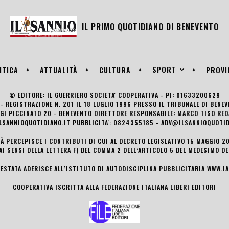
IL PRIMO QUOTIDIANO DI
BENEVENTO
SPORT
ITICA
ATTUALITÀ
CULTURA
PROVI
© EDITORE: IL GUERRIERO SOCIETA' COOPERATIVA - PI: 01633200629
- REGISTRAZIONE N. 201 IL 18 LUGLIO 1996 PRESSO IL TRIBUNALE DI BENE
UIGI PICCINATO 20 - BENEVENTO DIRETTORE RESPONSABILE: MARCO TISO R
LSANNIOQUOTIDIANO.IT PUBBLICITA': 0824355185 - ADV@ILSANNIOQUOTID
TÀ PERCEPISCE I CONTRIBUTI DI CUI AL DECRETO LEGISLATIVO 15 MAGGIO 201
AI SENSI DELLA LETTERA F) DEL COMMA 2 DELL’ARTICOLO 5 DEL MEDESIMO D
TESTATA ADERISCE ALL’ISTITUTO DI AUTODISCIPLINA PUBBLICITARIA
WWW.IA
COOPERATIVA ISCRITTA ALLA FEDERAZIONE ITALIANA LIBERI EDITORI