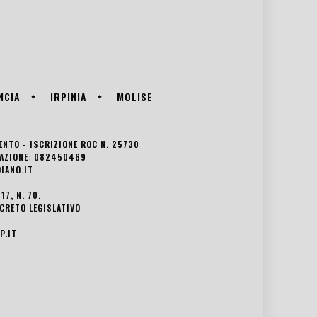
NCIA
IRPINIA
MOLISE
VENTO - ISCRIZIONE ROC N. 25730
EDAZIONE: 082450469
IANO.IT
7, N. 70.
ECRETO LEGISLATIVO
P.IT