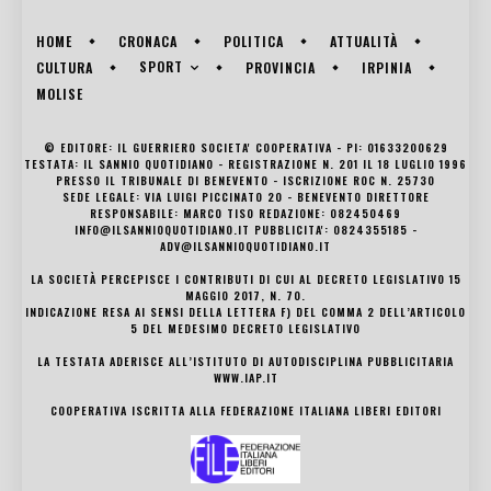
HOME
CRONACA
POLITICA
ATTUALITÀ
SPORT
CULTURA
PROVINCIA
IRPINIA
MOLISE
© EDITORE: IL GUERRIERO SOCIETA' COOPERATIVA - PI: 01633200629
TESTATA: IL SANNIO QUOTIDIANO - REGISTRAZIONE N. 201 IL 18 LUGLIO 1996
PRESSO IL TRIBUNALE DI BENEVENTO - ISCRIZIONE ROC N. 25730
SEDE LEGALE: VIA LUIGI PICCINATO 20 - BENEVENTO DIRETTORE
RESPONSABILE: MARCO TISO REDAZIONE: 082450469
INFO@ILSANNIOQUOTIDIANO.IT PUBBLICITA': 0824355185 -
ADV@ILSANNIOQUOTIDIANO.IT
LA SOCIETÀ PERCEPISCE I CONTRIBUTI DI CUI AL DECRETO LEGISLATIVO 15
MAGGIO 2017, N. 70.
INDICAZIONE RESA AI SENSI DELLA LETTERA F) DEL COMMA 2 DELL’ARTICOLO
5 DEL MEDESIMO DECRETO LEGISLATIVO
LA TESTATA ADERISCE ALL’ISTITUTO DI AUTODISCIPLINA PUBBLICITARIA
WWW.IAP.IT
COOPERATIVA ISCRITTA ALLA FEDERAZIONE ITALIANA LIBERI EDITORI