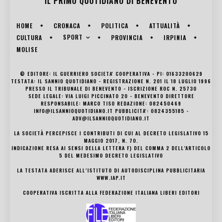
IL PRIMO QUOTIDIANO DI
BENEVENTO
HOME
CRONACA
POLITICA
ATTUALITÀ
SPORT
CULTURA
PROVINCIA
IRPINIA
MOLISE
© EDITORE: IL GUERRIERO SOCIETA' COOPERATIVA - PI: 01633200629
TESTATA: IL SANNIO QUOTIDIANO - REGISTRAZIONE N. 201 IL 18 LUGLIO 1996
PRESSO IL TRIBUNALE DI BENEVENTO - ISCRIZIONE ROC N. 25730
SEDE LEGALE: VIA LUIGI PICCINATO 20 - BENEVENTO DIRETTORE
RESPONSABILE: MARCO TISO REDAZIONE: 082450469
INFO@ILSANNIOQUOTIDIANO.IT PUBBLICITA': 0824355185 -
ADV@ILSANNIOQUOTIDIANO.IT
LA SOCIETÀ PERCEPISCE I CONTRIBUTI DI CUI AL DECRETO LEGISLATIVO 15
MAGGIO 2017, N. 70.
INDICAZIONE RESA AI SENSI DELLA LETTERA F) DEL COMMA 2 DELL’ARTICOLO
5 DEL MEDESIMO DECRETO LEGISLATIVO
LA TESTATA ADERISCE ALL’ISTITUTO DI AUTODISCIPLINA PUBBLICITARIA
WWW.IAP.IT
COOPERATIVA ISCRITTA ALLA FEDERAZIONE ITALIANA LIBERI EDITORI