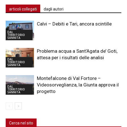
articoli collegati
dagli autori
Calvi – Debiti e Tari, ancora scintille
DAL
TERRITORIO
SANNITA
Problema acqua a Sant’Agata de’ Goti,
attesa per i risultati delle analisi
DAL
TERRITORIO
SANNITA
Montefalcone di Val Fortore –
Videosorveglianza, la Giunta approva il
DAL
TERRITORIO
progetto
SANNITA
Cerca nel sito