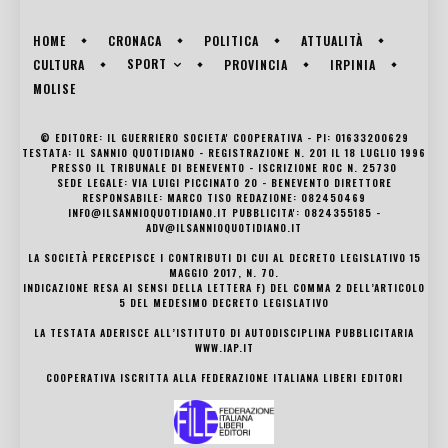
HOME
CRONACA
POLITICA
ATTUALITÀ
SPORT
CULTURA
PROVINCIA
IRPINIA
MOLISE
© EDITORE: IL GUERRIERO SOCIETA' COOPERATIVA - PI: 01633200629
TESTATA: IL SANNIO QUOTIDIANO - REGISTRAZIONE N. 201 IL 18 LUGLIO 1996
PRESSO IL TRIBUNALE DI BENEVENTO - ISCRIZIONE ROC N. 25730
SEDE LEGALE: VIA LUIGI PICCINATO 20 - BENEVENTO DIRETTORE
RESPONSABILE: MARCO TISO REDAZIONE: 082450469
INFO@ILSANNIOQUOTIDIANO.IT PUBBLICITA': 0824355185 -
ADV@ILSANNIOQUOTIDIANO.IT
LA SOCIETÀ PERCEPISCE I CONTRIBUTI DI CUI AL DECRETO LEGISLATIVO 15
MAGGIO 2017, N. 70.
INDICAZIONE RESA AI SENSI DELLA LETTERA F) DEL COMMA 2 DELL’ARTICOLO
5 DEL MEDESIMO DECRETO LEGISLATIVO
LA TESTATA ADERISCE ALL’ISTITUTO DI AUTODISCIPLINA PUBBLICITARIA
WWW.IAP.IT
COOPERATIVA ISCRITTA ALLA FEDERAZIONE ITALIANA LIBERI EDITORI