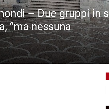
mondi – Due gruppi in 
za, “ma nessuna
Ce