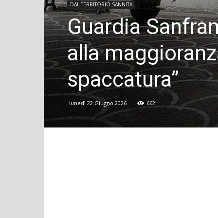
DAL TERRITORIO SANNITA
Guardia Sanfra
alla maggioran
spaccatura”
lunedì 22 Giugno 2026
662