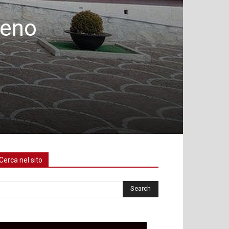
seno
Cerca nel sito
rca