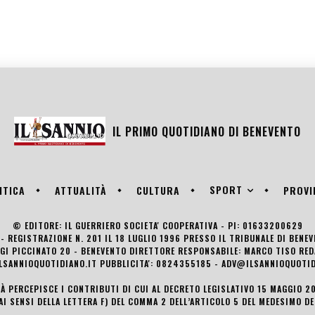
IL PRIMO QUOTIDIANO DI
BENEVENTO
SPORT
ITICA
ATTUALITÀ
CULTURA
PROVI
© EDITORE: IL GUERRIERO SOCIETA' COOPERATIVA - PI: 01633200629
- REGISTRAZIONE N. 201 IL 18 LUGLIO 1996 PRESSO IL TRIBUNALE DI BENE
UIGI PICCINATO 20 - BENEVENTO DIRETTORE RESPONSABILE: MARCO TISO R
LSANNIOQUOTIDIANO.IT PUBBLICITA': 0824355185 - ADV@ILSANNIOQUOTID
TÀ PERCEPISCE I CONTRIBUTI DI CUI AL DECRETO LEGISLATIVO 15 MAGGIO 201
AI SENSI DELLA LETTERA F) DEL COMMA 2 DELL’ARTICOLO 5 DEL MEDESIMO D