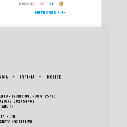
NCIA
IRPINIA
MOLISE
VENTO - ISCRIZIONE ROC N. 25730
EDAZIONE: 082450469
IANO.IT
7, N. 70.
ECRETO LEGISLATIVO