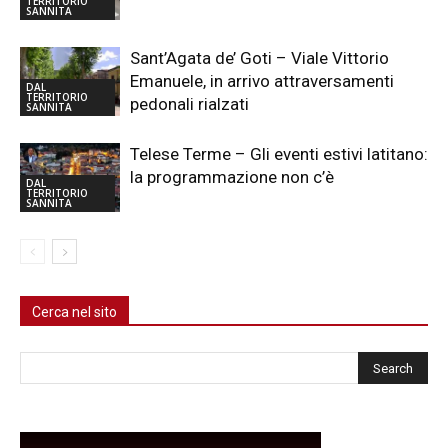
TERRITORIO
SANNITA
Sant’Agata de’ Goti – Viale Vittorio
Emanuele, in arrivo attraversamenti
DAL
TERRITORIO
pedonali rialzati
SANNITA
Telese Terme – Gli eventi estivi latitano:
la programmazione non c’è
DAL
TERRITORIO
SANNITA
Cerca nel sito
Cerca