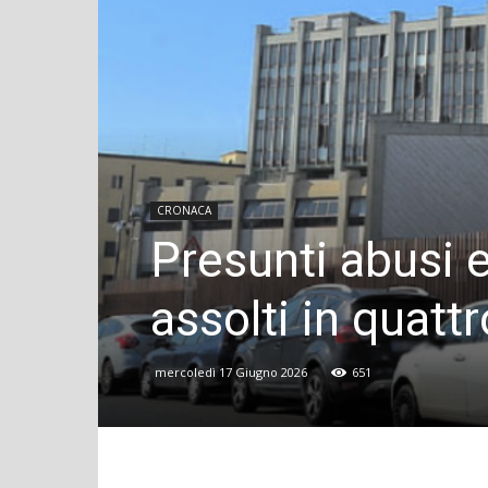
CRONACA
Presunti abusi ed
assolti in quattr
mercoledì 17 Giugno 2026
651