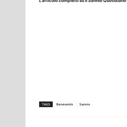
L’articolo completo su Il Sannio Quotidiano
TAGS
Benevento
Sannio