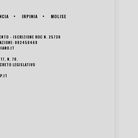
NCIA
IRPINIA
MOLISE
VENTO - ISCRIZIONE ROC N. 25730
EDAZIONE: 082450469
IANO.IT
7, N. 70.
ECRETO LEGISLATIVO
P.IT