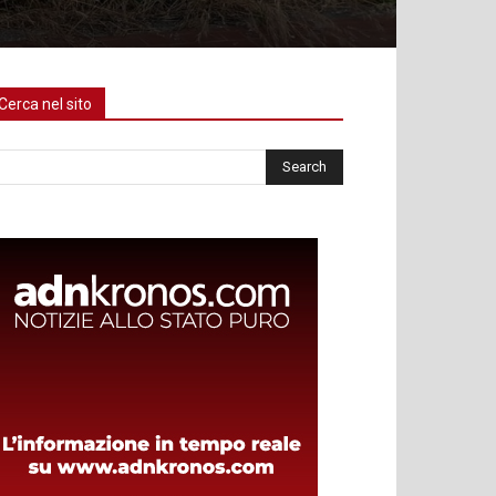
Cerca nel sito
rca