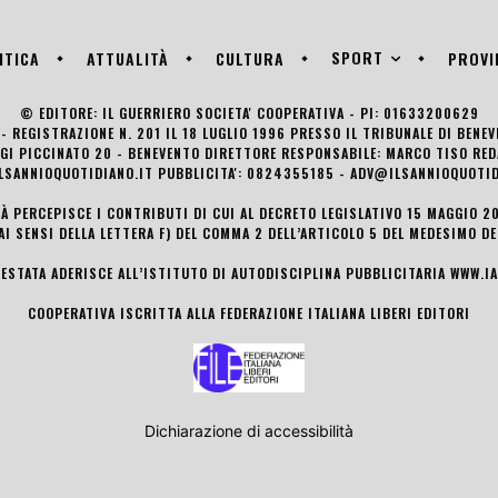
SPORT
ITICA
ATTUALITÀ
CULTURA
PROVI
© EDITORE: IL GUERRIERO SOCIETA' COOPERATIVA - PI: 01633200629
- REGISTRAZIONE N. 201 IL 18 LUGLIO 1996 PRESSO IL TRIBUNALE DI BENE
UIGI PICCINATO 20 - BENEVENTO DIRETTORE RESPONSABILE: MARCO TISO R
LSANNIOQUOTIDIANO.IT PUBBLICITA': 0824355185 - ADV@ILSANNIOQUOTID
TÀ PERCEPISCE I CONTRIBUTI DI CUI AL DECRETO LEGISLATIVO 15 MAGGIO 201
AI SENSI DELLA LETTERA F) DEL COMMA 2 DELL’ARTICOLO 5 DEL MEDESIMO D
TESTATA ADERISCE ALL’ISTITUTO DI AUTODISCIPLINA PUBBLICITARIA
WWW.IA
COOPERATIVA ISCRITTA ALLA FEDERAZIONE ITALIANA LIBERI EDITORI
Dichiarazione di accessibilità