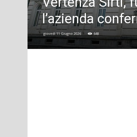
Vertenza Sirti, 
l’azienda confe
giovedì 11 Giugno 2026
648