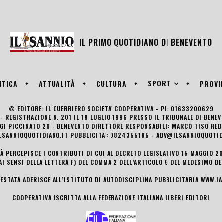
IL PRIMO QUOTIDIANO DI
BENEVENTO
SPORT
ITICA
ATTUALITÀ
CULTURA
PROVI
© EDITORE: IL GUERRIERO SOCIETA' COOPERATIVA - PI: 01633200629
- REGISTRAZIONE N. 201 IL 18 LUGLIO 1996 PRESSO IL TRIBUNALE DI BENE
UIGI PICCINATO 20 - BENEVENTO DIRETTORE RESPONSABILE: MARCO TISO R
LSANNIOQUOTIDIANO.IT PUBBLICITA': 0824355185 - ADV@ILSANNIOQUOTID
TÀ PERCEPISCE I CONTRIBUTI DI CUI AL DECRETO LEGISLATIVO 15 MAGGIO 201
AI SENSI DELLA LETTERA F) DEL COMMA 2 DELL’ARTICOLO 5 DEL MEDESIMO D
TESTATA ADERISCE ALL’ISTITUTO DI AUTODISCIPLINA PUBBLICITARIA
WWW.IA
COOPERATIVA ISCRITTA ALLA FEDERAZIONE ITALIANA LIBERI EDITORI