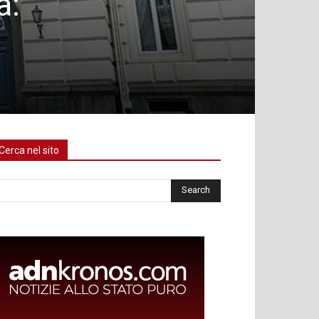
a:
Cerca nel sito
rca