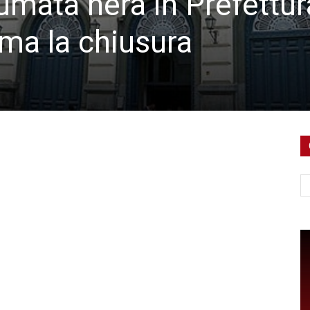
fumata nera in Prefettur
rma la chiusura
Ce