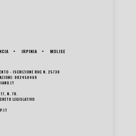
NCIA
IRPINIA
MOLISE
VENTO - ISCRIZIONE ROC N. 25730
EDAZIONE: 082450469
IANO.IT
7, N. 70.
ECRETO LEGISLATIVO
P.IT