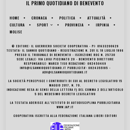
IL PRIMO QUOTIDIANO DI
BENEVENTO
HOME
CRONACA
POLITICA
ATTUALITÀ
SPORT
CULTURA
PROVINCIA
IRPINIA
MOLISE
© EDITORE: IL GUERRIERO SOCIETA' COOPERATIVA - PI: 01633200629
TESTATA: IL SANNIO QUOTIDIANO - REGISTRAZIONE N. 201 IL 18 LUGLIO 1996
PRESSO IL TRIBUNALE DI BENEVENTO - ISCRIZIONE ROC N. 25730
SEDE LEGALE: VIA LUIGI PICCINATO 20 - BENEVENTO DIRETTORE
RESPONSABILE: MARCO TISO REDAZIONE: 082450469
INFO@ILSANNIOQUOTIDIANO.IT PUBBLICITA': 0824355185 -
ADV@ILSANNIOQUOTIDIANO.IT
LA SOCIETÀ PERCEPISCE I CONTRIBUTI DI CUI AL DECRETO LEGISLATIVO 15
MAGGIO 2017, N. 70.
INDICAZIONE RESA AI SENSI DELLA LETTERA F) DEL COMMA 2 DELL’ARTICOLO
5 DEL MEDESIMO DECRETO LEGISLATIVO
LA TESTATA ADERISCE ALL’ISTITUTO DI AUTODISCIPLINA PUBBLICITARIA
WWW.IAP.IT
COOPERATIVA ISCRITTA ALLA FEDERAZIONE ITALIANA LIBERI EDITORI