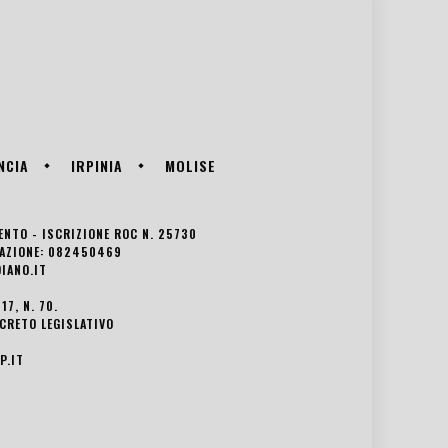
NCIA
IRPINIA
MOLISE
VENTO - ISCRIZIONE ROC N. 25730
EDAZIONE: 082450469
IANO.IT
7, N. 70.
ECRETO LEGISLATIVO
P.IT