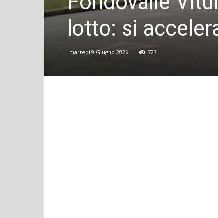
Fondovalle Vitul
lotto: si accele
martedì 9 Giugno 2026
723