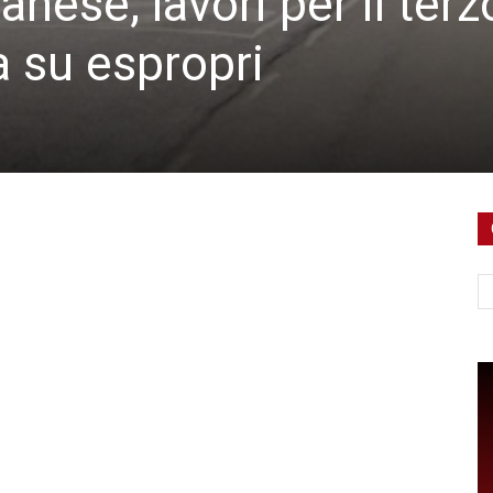
anese, lavori per il terz
ra su espropri
Ce