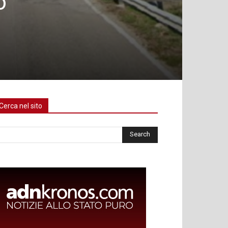
o
Cerca nel sito
rca