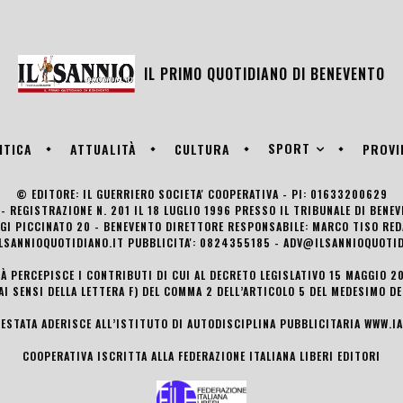
IL PRIMO QUOTIDIANO DI
BENEVENTO
SPORT
ITICA
ATTUALITÀ
CULTURA
PROVI
© EDITORE: IL GUERRIERO SOCIETA' COOPERATIVA - PI: 01633200629
- REGISTRAZIONE N. 201 IL 18 LUGLIO 1996 PRESSO IL TRIBUNALE DI BENE
UIGI PICCINATO 20 - BENEVENTO DIRETTORE RESPONSABILE: MARCO TISO R
LSANNIOQUOTIDIANO.IT PUBBLICITA': 0824355185 - ADV@ILSANNIOQUOTID
TÀ PERCEPISCE I CONTRIBUTI DI CUI AL DECRETO LEGISLATIVO 15 MAGGIO 201
AI SENSI DELLA LETTERA F) DEL COMMA 2 DELL’ARTICOLO 5 DEL MEDESIMO D
TESTATA ADERISCE ALL’ISTITUTO DI AUTODISCIPLINA PUBBLICITARIA
WWW.IA
COOPERATIVA ISCRITTA ALLA FEDERAZIONE ITALIANA LIBERI EDITORI