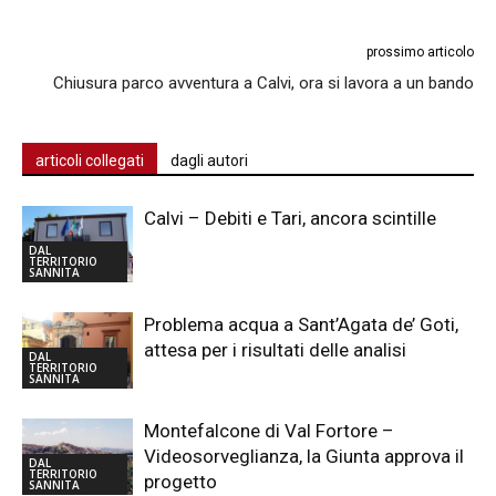
prossimo articolo
Chiusura parco avventura a Calvi, ora si lavora a un bando
articoli collegati
dagli autori
Calvi – Debiti e Tari, ancora scintille
DAL
TERRITORIO
SANNITA
Problema acqua a Sant’Agata de’ Goti,
attesa per i risultati delle analisi
DAL
TERRITORIO
SANNITA
Montefalcone di Val Fortore –
Videosorveglianza, la Giunta approva il
DAL
TERRITORIO
progetto
SANNITA