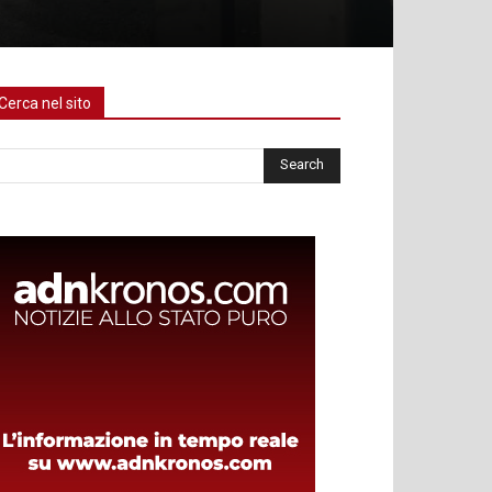
Cerca nel sito
rca