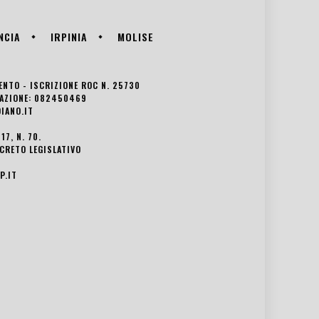
NCIA
IRPINIA
MOLISE
VENTO - ISCRIZIONE ROC N. 25730
EDAZIONE: 082450469
IANO.IT
7, N. 70.
ECRETO LEGISLATIVO
P.IT