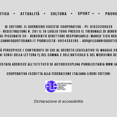
SPORT
ITICA
ATTUALITÀ
CULTURA
PROVI
© EDITORE: IL GUERRIERO SOCIETA' COOPERATIVA - PI: 01633200629
- REGISTRAZIONE N. 201 IL 18 LUGLIO 1996 PRESSO IL TRIBUNALE DI BENE
UIGI PICCINATO 20 - BENEVENTO DIRETTORE RESPONSABILE: MARCO TISO R
LSANNIOQUOTIDIANO.IT PUBBLICITA': 0824355185 - ADV@ILSANNIOQUOTID
TÀ PERCEPISCE I CONTRIBUTI DI CUI AL DECRETO LEGISLATIVO 15 MAGGIO 201
AI SENSI DELLA LETTERA F) DEL COMMA 2 DELL’ARTICOLO 5 DEL MEDESIMO D
TESTATA ADERISCE ALL’ISTITUTO DI AUTODISCIPLINA PUBBLICITARIA
WWW.IA
COOPERATIVA ISCRITTA ALLA FEDERAZIONE ITALIANA LIBERI EDITORI
Dichiarazione di accessibilità