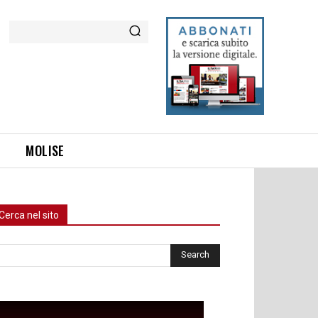
Cerca
MOLISE
Cerca nel sito
rca