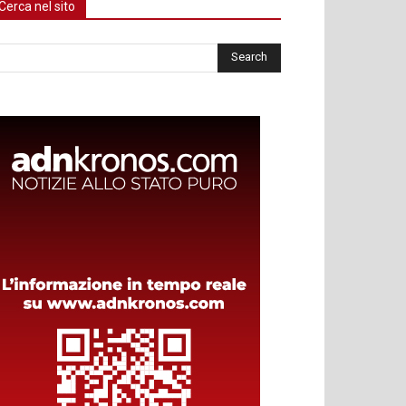
Cerca nel sito
rca