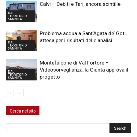
Calvi – Debiti e Tari, ancora scintille
DAL
TERRITORIO
SANNITA
Problema acqua a Sant’Agata de’ Goti,
attesa per i risultati delle analisi
DAL
TERRITORIO
SANNITA
Montefalcone di Val Fortore –
Videosorveglianza, la Giunta approva il
DAL
TERRITORIO
progetto
SANNITA
Cerca nel sito
Cerca