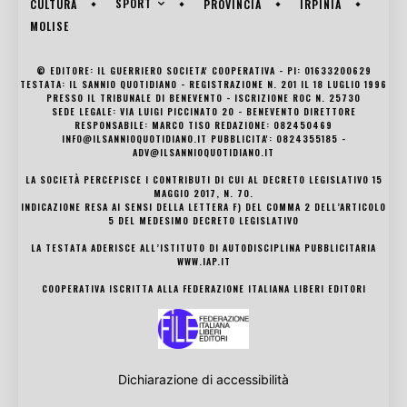
SPORT
CULTURA
PROVINCIA
IRPINIA
MOLISE
© EDITORE: IL GUERRIERO SOCIETA' COOPERATIVA - PI: 01633200629
TESTATA: IL SANNIO QUOTIDIANO - REGISTRAZIONE N. 201 IL 18 LUGLIO 1996
PRESSO IL TRIBUNALE DI BENEVENTO - ISCRIZIONE ROC N. 25730
SEDE LEGALE: VIA LUIGI PICCINATO 20 - BENEVENTO DIRETTORE
RESPONSABILE: MARCO TISO REDAZIONE: 082450469
INFO@ILSANNIOQUOTIDIANO.IT PUBBLICITA': 0824355185 -
ADV@ILSANNIOQUOTIDIANO.IT
LA SOCIETÀ PERCEPISCE I CONTRIBUTI DI CUI AL DECRETO LEGISLATIVO 15
MAGGIO 2017, N. 70.
INDICAZIONE RESA AI SENSI DELLA LETTERA F) DEL COMMA 2 DELL’ARTICOLO
5 DEL MEDESIMO DECRETO LEGISLATIVO
LA TESTATA ADERISCE ALL’ISTITUTO DI AUTODISCIPLINA PUBBLICITARIA
WWW.IAP.IT
COOPERATIVA ISCRITTA ALLA FEDERAZIONE ITALIANA LIBERI EDITORI
Dichiarazione di accessibilità