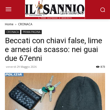
Home
CRONACA
CRONACA
PRIMA PAGINA
Beccati con chiavi false, lime
e arnesi da scasso: nei guai
due 67enni
venerdì 29 Maggio 2026
873