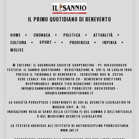
IL PRIMO QUOTIDIANO DI
BENEVENTO
HOME
CRONACA
POLITICA
ATTUALITÀ
SPORT
CULTURA
PROVINCIA
IRPINIA
MOLISE
© EDITORE: IL GUERRIERO SOCIETA' COOPERATIVA - PI: 01633200629
TESTATA: IL SANNIO QUOTIDIANO - REGISTRAZIONE N. 201 IL 18 LUGLIO 1996
PRESSO IL TRIBUNALE DI BENEVENTO - ISCRIZIONE ROC N. 25730
SEDE LEGALE: VIA LUIGI PICCINATO 20 - BENEVENTO DIRETTORE
RESPONSABILE: MARCO TISO REDAZIONE: 082450469
INFO@ILSANNIOQUOTIDIANO.IT PUBBLICITA': 0824355185 -
ADV@ILSANNIOQUOTIDIANO.IT
LA SOCIETÀ PERCEPISCE I CONTRIBUTI DI CUI AL DECRETO LEGISLATIVO 15
MAGGIO 2017, N. 70.
INDICAZIONE RESA AI SENSI DELLA LETTERA F) DEL COMMA 2 DELL’ARTICOLO
5 DEL MEDESIMO DECRETO LEGISLATIVO
LA TESTATA ADERISCE ALL’ISTITUTO DI AUTODISCIPLINA PUBBLICITARIA
WWW.IAP.IT