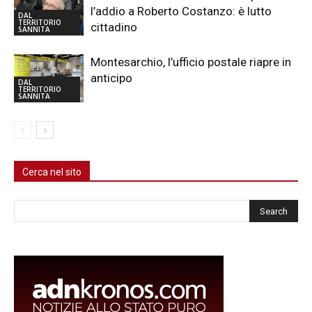
l’addio a Roberto Costanzo: è lutto
DAL
TERRITORIO
cittadino
SANNITA
Montesarchio, l’ufficio postale riapre in
anticipo
DAL
TERRITORIO
SANNITA
Cerca nel sito
Cerca