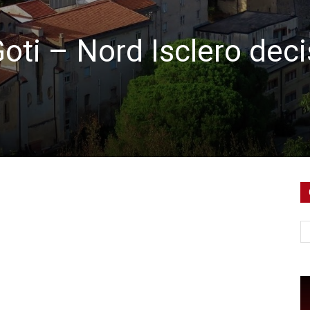
oti – Nord Isclero deci
Ce