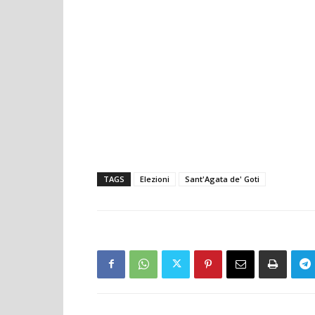
TAGS
Elezioni
Sant'Agata de' Goti