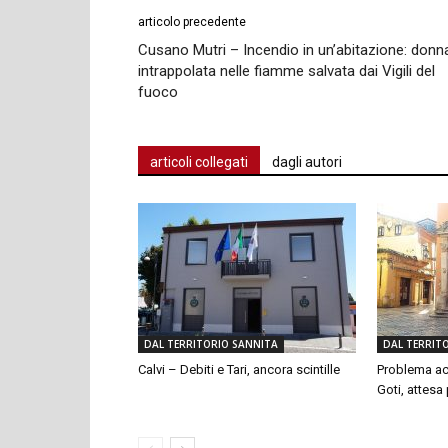
articolo precedente
Cusano Mutri – Incendio in un’abitazione: donn
intrappolata nelle fiamme salvata dai Vigili del
fuoco
articoli collegati
dagli autori
DAL TERRITORIO SANNITA
DAL TERRIT
Calvi – Debiti e Tari, ancora scintille
Problema ac
Goti, attesa p