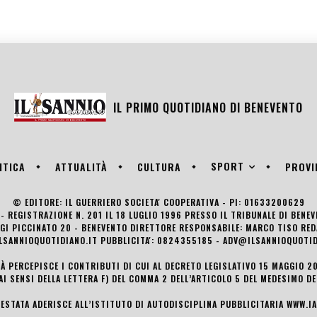
IL PRIMO QUOTIDIANO DI
BENEVENTO
SPORT
ITICA
ATTUALITÀ
CULTURA
PROVI
© EDITORE: IL GUERRIERO SOCIETA' COOPERATIVA - PI: 01633200629
- REGISTRAZIONE N. 201 IL 18 LUGLIO 1996 PRESSO IL TRIBUNALE DI BENE
UIGI PICCINATO 20 - BENEVENTO DIRETTORE RESPONSABILE: MARCO TISO R
LSANNIOQUOTIDIANO.IT PUBBLICITA': 0824355185 - ADV@ILSANNIOQUOTID
TÀ PERCEPISCE I CONTRIBUTI DI CUI AL DECRETO LEGISLATIVO 15 MAGGIO 201
AI SENSI DELLA LETTERA F) DEL COMMA 2 DELL’ARTICOLO 5 DEL MEDESIMO D
TESTATA ADERISCE ALL’ISTITUTO DI AUTODISCIPLINA PUBBLICITARIA
WWW.IA