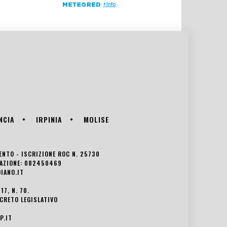
NCIA
IRPINIA
MOLISE
VENTO - ISCRIZIONE ROC N. 25730
EDAZIONE: 082450469
IANO.IT
7, N. 70.
ECRETO LEGISLATIVO
P.IT