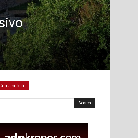
sivo
Cerca nel sito
rca