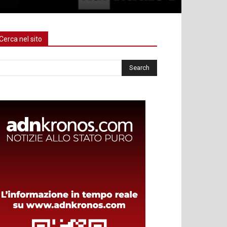
Cerca nel sito
rca