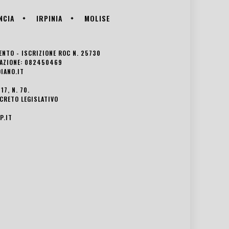
NCIA
IRPINIA
MOLISE
VENTO - ISCRIZIONE ROC N. 25730
EDAZIONE: 082450469
IANO.IT
7, N. 70.
ECRETO LEGISLATIVO
P.IT